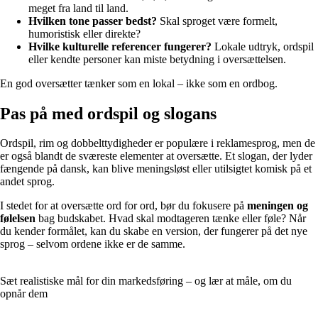
meget fra land til land.
Hvilken tone passer bedst?
Skal sproget være formelt,
humoristisk eller direkte?
Hvilke kulturelle referencer fungerer?
Lokale udtryk, ordspil
eller kendte personer kan miste betydning i oversættelsen.
En god oversætter tænker som en lokal – ikke som en ordbog.
Pas på med ordspil og slogans
Ordspil, rim og dobbelttydigheder er populære i reklamesprog, men de
er også blandt de sværeste elementer at oversætte. Et slogan, der lyder
fængende på dansk, kan blive meningsløst eller utilsigtet komisk på et
andet sprog.
I stedet for at oversætte ord for ord, bør du fokusere på
meningen og
følelsen
bag budskabet. Hvad skal modtageren tænke eller føle? Når
du kender formålet, kan du skabe en version, der fungerer på det nye
sprog – selvom ordene ikke er de samme.
Sæt realistiske mål for din markedsføring – og lær at måle, om du
opnår dem