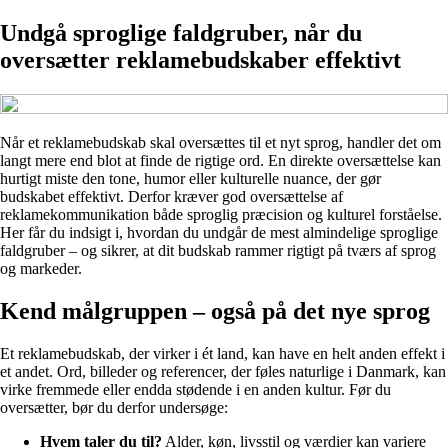
Undgå sproglige faldgruber, når du
oversætter reklamebudskaber effektivt
Når et reklamebudskab skal oversættes til et nyt sprog, handler det om
langt mere end blot at finde de rigtige ord. En direkte oversættelse kan
hurtigt miste den tone, humor eller kulturelle nuance, der gør
budskabet effektivt. Derfor kræver god oversættelse af
reklamekommunikation både sproglig præcision og kulturel forståelse.
Her får du indsigt i, hvordan du undgår de mest almindelige sproglige
faldgruber – og sikrer, at dit budskab rammer rigtigt på tværs af sprog
og markeder.
Kend målgruppen – også på det nye sprog
Et reklamebudskab, der virker i ét land, kan have en helt anden effekt i
et andet. Ord, billeder og referencer, der føles naturlige i Danmark, kan
virke fremmede eller endda stødende i en anden kultur. Før du
oversætter, bør du derfor undersøge:
Hvem taler du til?
Alder, køn, livsstil og værdier kan variere