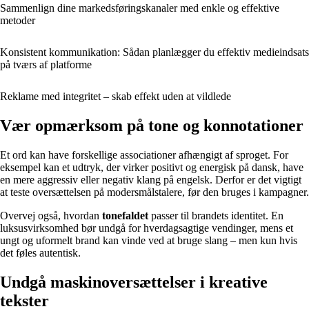
Sammenlign dine markedsføringskanaler med enkle og effektive
metoder
Konsistent kommunikation: Sådan planlægger du effektiv medieindsats
på tværs af platforme
Reklame med integritet – skab effekt uden at vildlede
Vær opmærksom på tone og konnotationer
Et ord kan have forskellige associationer afhængigt af sproget. For
eksempel kan et udtryk, der virker positivt og energisk på dansk, have
en mere aggressiv eller negativ klang på engelsk. Derfor er det vigtigt
at teste oversættelsen på modersmålstalere, før den bruges i kampagner.
Overvej også, hvordan
tonefaldet
passer til brandets identitet. En
luksusvirksomhed bør undgå for hverdagsagtige vendinger, mens et
ungt og uformelt brand kan vinde ved at bruge slang – men kun hvis
det føles autentisk.
Undgå maskinoversættelser i kreative
tekster