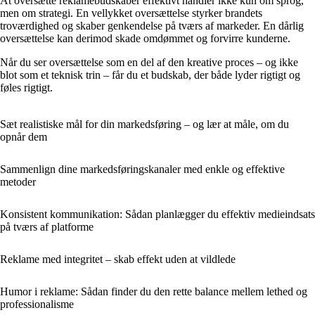
At oversætte reklamebudskaber effektivt handler ikke kun om sprog,
men om strategi. En vellykket oversættelse styrker brandets
troværdighed og skaber genkendelse på tværs af markeder. En dårlig
oversættelse kan derimod skade omdømmet og forvirre kunderne.
Når du ser oversættelse som en del af den kreative proces – og ikke
blot som et teknisk trin – får du et budskab, der både lyder rigtigt og
føles rigtigt.
Sæt realistiske mål for din markedsføring – og lær at måle, om du
opnår dem
Sammenlign dine markedsføringskanaler med enkle og effektive
metoder
Konsistent kommunikation: Sådan planlægger du effektiv medieindsats
på tværs af platforme
Reklame med integritet – skab effekt uden at vildlede
Humor i reklame: Sådan finder du den rette balance mellem lethed og
professionalisme